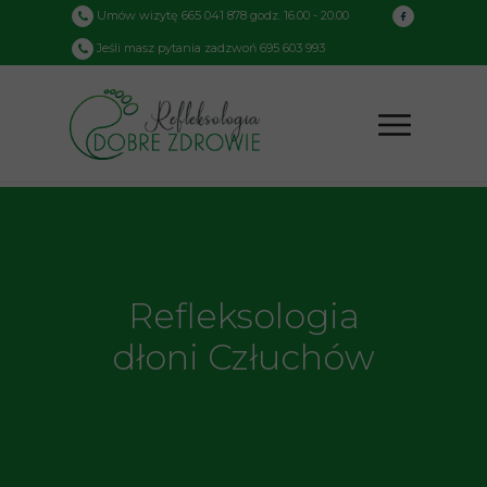
Umów wizytę 665 041 878 godz. 16.00 - 20.00
Jeśli masz pytania zadzwoń 695 603 993
Refleksologia
dłoni Człuchów