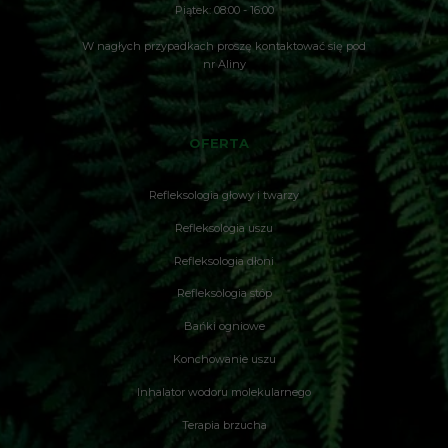
Piątek: 08:00 - 16:00
W nagłych przypadkach proszę kontaktować się pod
nr Aliny
OFERTA
Refleksologia głowy i twarzy
Refleksologia uszu
Refleksologia dłoni
Refleksologia stóp
Bańki ogniowe
Konchowanie uszu
Inhalator wodoru molekularnego
Terapia brzucha