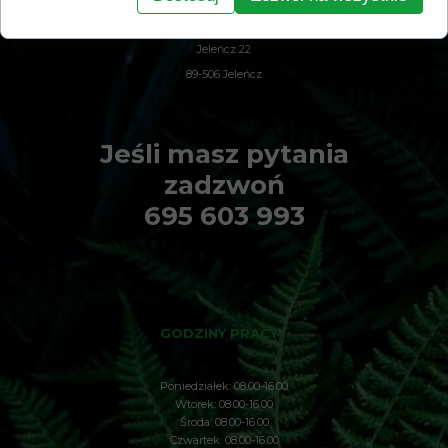
Refleksologia Dobre Zdrowie
Alina Sankowska - Kensik
Jeleńcz 22
89-506 Jeleńcz
Jeśli masz pytania
zadzwoń
695 603 993
GODZINY PRACY
Poniedziałek: 08.00-16.00
Wtorek: 08.00-16.00
Środa: 08.00-16.00
Czwartek: 08.00-16.00