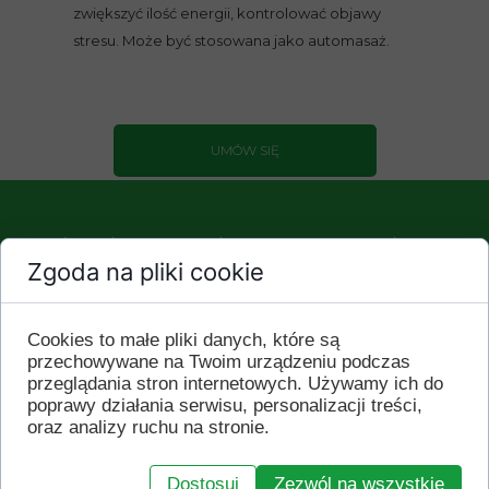
zwiększyć ilość energii, kontrolować objawy
stresu. Może być stosowana jako automasaż.
UMÓW SIĘ
Umów wizytę w godz. 08.00-16.00 pod nr. 665
041 878
Zgoda na pliki cookie
ZADZWOŃ 665 041 878
Cookies to małe pliki danych, które są
przechowywane na Twoim urządzeniu podczas
przeglądania stron internetowych. Używamy ich do
poprawy działania serwisu, personalizacji treści,
oraz analizy ruchu na stronie.
KONTAKT
Dostosuj
Zezwól na wszystkie